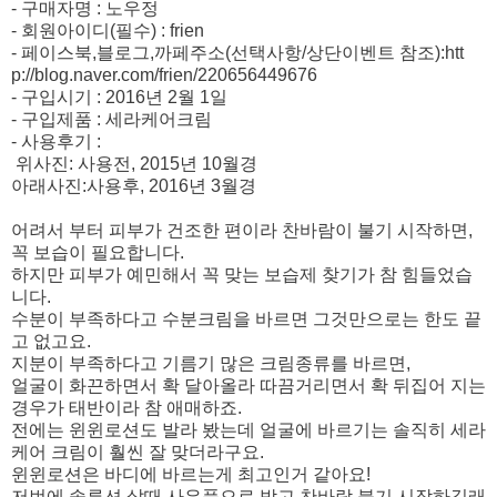
- 구매자명 : 노우정
- 회원아이디(필수) : frien
- 페이스북,블로그,까페주소(선택사항/상단이벤트 참조):htt
p://blog.naver.com/frien/220656449676
- 구입시기 : 2016년 2월 1일
- 구입제품 : 세라케어크림
- 사용후기 :
위사진: 사용전, 2015년 10월경
아래사진:사용후, 2016년 3월경
어려서 부터 피부가 건조한 편이라 찬바람이 불기 시작하면,
꼭 보습이 필요합니다.
하지만 피부가 예민해서 꼭 맞는 보습제 찾기가 참 힘들었습
니다.
수분이 부족하다고 수분크림을 바르면 그것만으로는 한도 끝
고 없고요.
지분이 부족하다고 기름기 많은 크림종류를 바르면,
얼굴이 화끈하면서 확 달아올라 따끔거리면서 확 뒤집어 지는
경우가 태반이라 참 애매하죠.
전에는 윈윈로션도 발라 봤는데 얼굴에 바르기는 솔직히 세라
케어 크림이 훨씬 잘 맞더라구요.
윈윈로션은 바디에 바르는게 최고인거 같아요!
저번에 솔루션 살때 사은품으로 받고 찬바람 불기 시작하길래