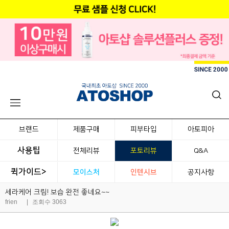
브랜드
제품구매
피부타입
아토피아
사용팁
전체리뷰
포토리뷰
Q&A
퀵가이드>
모이스처
인텐시브
공지사항
세라케어 크림! 보습 완전 좋네요~~
frien
|
조회수 3063