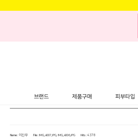
브랜드
제품구매
피부타입
Name :
이진무
File :
,
Hits :
4378
IMG_4007.JPG
IMG_4006.JPG