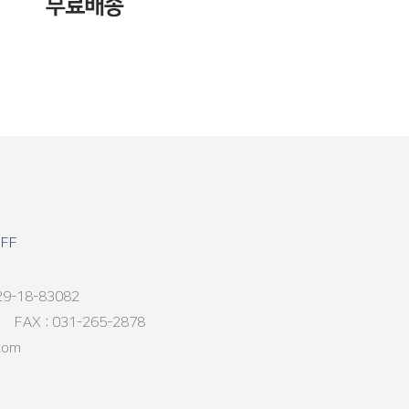
OFF
18-83082
AX : 031-265-2878
com