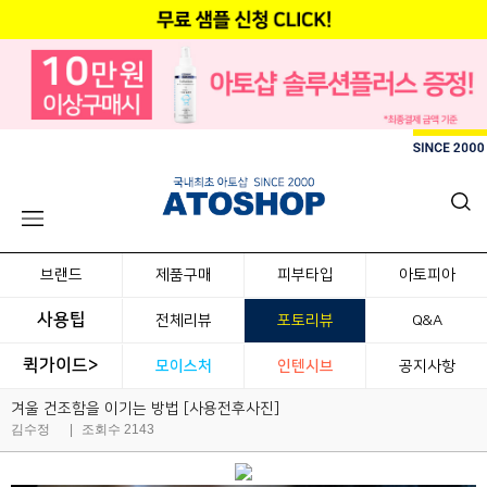
브랜드
제품구매
피부타입
아토피아
사용팁
전체리뷰
포토리뷰
Q&A
퀵가이드>
모이스처
인텐시브
공지사항
겨울 건조함을 이기는 방법 [사용전후사진]
김수정
|
조회수 2143