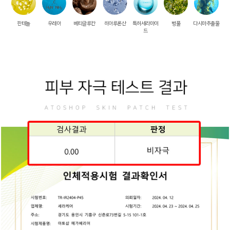
판테놀
우레아
베타글루칸
히아루론산
특허세라마이
병풀
다시마추출물
드