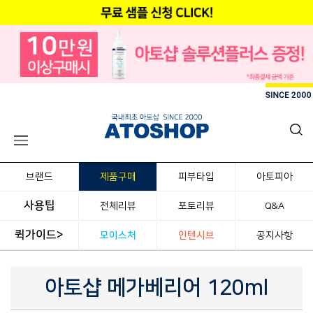
브랜드
제품구매
피부타입
아토피아
사용팁
전체리뷰
포토리뷰
Q&A
퀵가이드>
모이스처
인텐시브
공지사항
아토샵 메가베리어 120ml