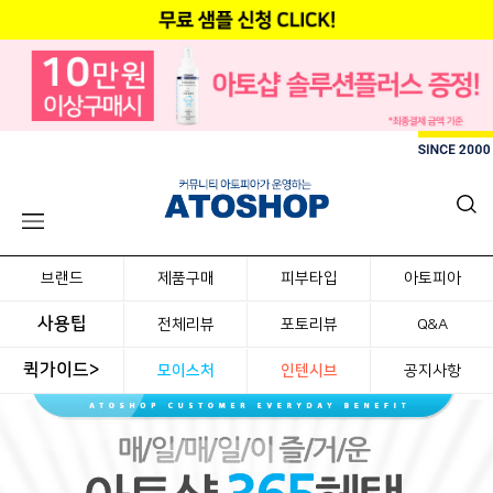
브랜드
제품구매
피부타입
아토피아
사용팁
전체리뷰
포토리뷰
Q&A
퀵가이드>
모이스처
인텐시브
공지사항