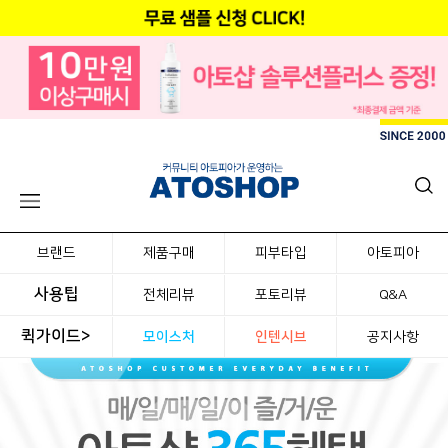
브랜드
제품구매
피부타입
아토피아
사용팁
전체리뷰
포토리뷰
Q&A
퀵가이드>
모이스처
인텐시브
공지사항