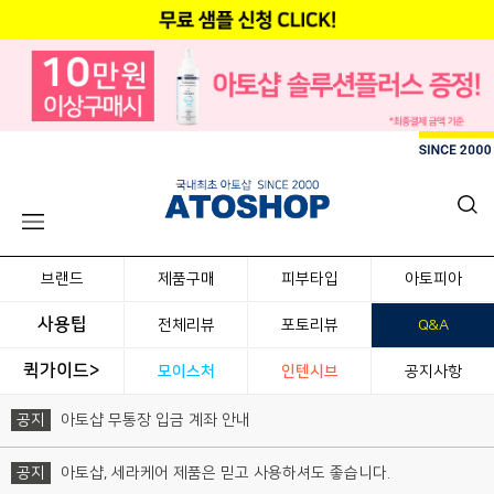
브랜드
제품구매
피부타입
아토피아
사용팁
전체리뷰
포토리뷰
Q&A
퀵가이드>
모이스처
인텐시브
공지사항
공지
아토샵 무통장 입금 계좌 안내
공지
아토샵, 세라케어 제품은 믿고 사용하셔도 좋습니다.